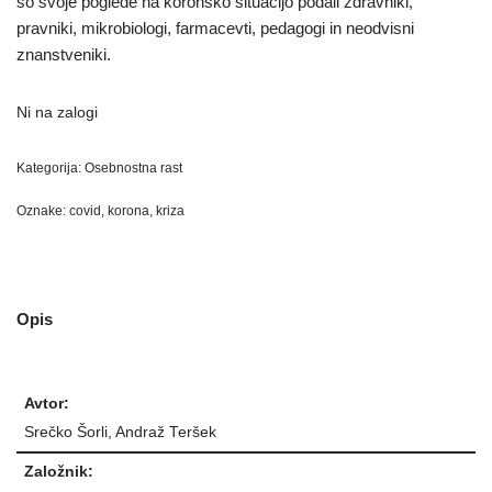
so svoje poglede na koronsko situacijo podali zdravniki,
pravniki, mikrobiologi, farmacevti, pedagogi in neodvisni
znanstveniki.
Ni na zalogi
Kategorija:
Osebnostna rast
Oznake:
covid
,
korona
,
kriza
Opis
Avtor:
Srečko Šorli, Andraž Teršek
Založnik: