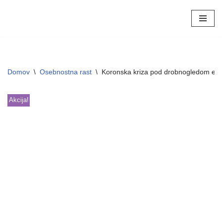
Skoči
na
vsebino
Domov
\
Osebnostna rast
\
Koronska kriza pod drobnogledom emp
Akcija!