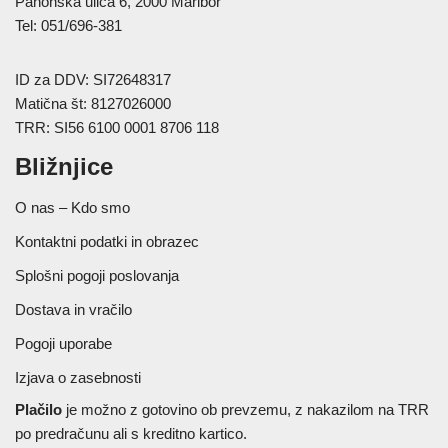
Panonska ulica 6, 2000 Maribor
Tel: 051/696-381
ID za DDV: SI72648317
Matična št: 8127026000
TRR: SI56 6100 0001 8706 118
Bližnjice
O nas – Kdo smo
Kontaktni podatki in obrazec
Splošni pogoji poslovanja
Dostava in vračilo
Pogoji uporabe
Izjava o zasebnosti
Plačilo
je možno z gotovino ob prevzemu, z nakazilom na TRR
po predračunu ali s kreditno kartico.