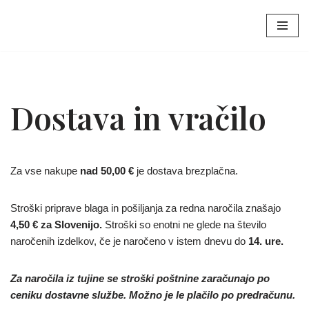
Skoči
na
vsebino
Dostava in vračilo
Za vse nakupe
nad 50,00 €
je dostava brezplačna.
Stroški priprave blaga in pošiljanja za redna naročila znašajo
4,50 € za Slovenijo.
Stroški so enotni ne glede na število
naročenih izdelkov, če je naročeno v istem dnevu do
14. ure.
Za naročila iz tujine se stroški poštnine zaračunajo po
ceniku dostavne službe. Možno je le plačilo po predračunu.