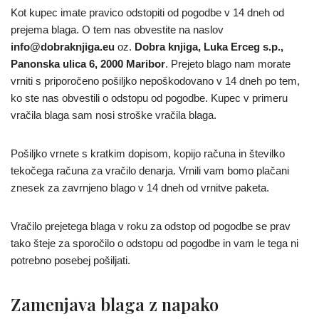
Kot kupec imate pravico odstopiti od pogodbe v 14 dneh od
prejema blaga. O tem nas obvestite na naslov
info@dobraknjiga.eu
oz.
Dobra knjiga, Luka Erceg s.p.,
Panonska ulica 6, 2000 Maribor
. Prejeto blago nam morate
vrniti s priporočeno pošiljko nepoškodovano v 14 dneh po tem,
ko ste nas obvestili o odstopu od pogodbe. Kupec v primeru
vračila blaga sam nosi stroške vračila blaga.
Pošiljko vrnete s kratkim dopisom, kopijo računa in številko
tekočega računa za vračilo denarja. Vrnili vam bomo plačani
znesek za zavrnjeno blago v 14 dneh od vrnitve paketa.
Vračilo prejetega blaga v roku za odstop od pogodbe se prav
tako šteje za sporočilo o odstopu od pogodbe in vam le tega ni
potrebno posebej pošiljati.
Zamenjava blaga z napako