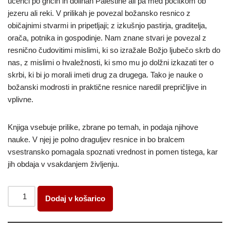
učenci po gričih in dolinah Palestine ali pa med počitkom ob
jezeru ali reki. V prilikah je povezal božansko resnico z
običajnimi stvarmi in pripetljaji; z izkušnjo pastirja, graditelja,
orača, potnika in gospodinje. Nam znane stvari je povezal z
resnično čudovitimi mislimi, ki so izražale Božjo ljubečo skrb do
nas, z mislimi o hvaležnosti, ki smo mu jo dolžni izkazati ter o
skrbi, ki bi jo morali imeti drug za drugega. Tako je nauke o
božanski modrosti in praktične resnice naredil prepričljive in
vplivne.
Knjiga vsebuje prilike, zbrane po temah, in podaja njihove
nauke. V njej je polno draguljev resnice in bo bralcem
vsestransko pomagala spoznati vrednost in pomen tistega, kar
jih obdaja v vsakdanjem življenju.
Dodaj v košarico