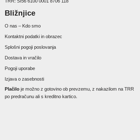
TRR: SI56 6100 0001 8706 118
Bližnjice
O nas – Kdo smo
Kontaktni podatki in obrazec
Splošni pogoji poslovanja
Dostava in vračilo
Pogoji uporabe
Izjava o zasebnosti
Plačilo
je možno z gotovino ob prevzemu, z nakazilom na TRR
po predračunu ali s kreditno kartico.