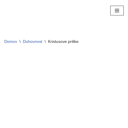
Skoči
na
vsebino
Domov
\
Duhovnost
\
Kristusove prilike