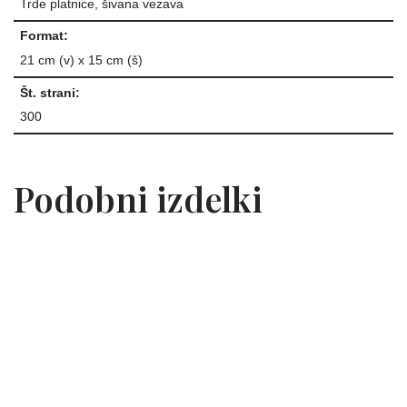
Trde platnice, šivana vezava
Format:
21 cm (v) x 15 cm (š)
Št. strani:
300
Podobni izdelki