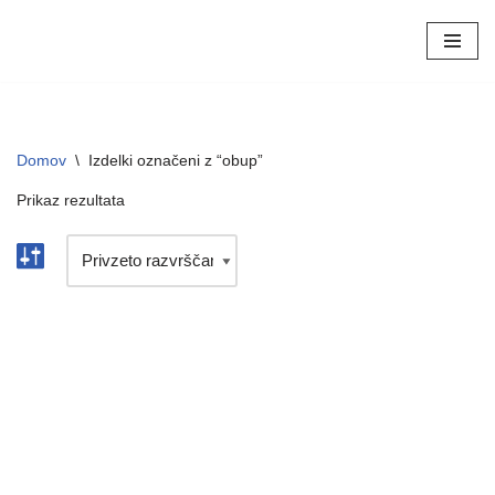
Skoči
na
vsebino
Domov
\
Izdelki označeni z “obup”
Prikaz rezultata