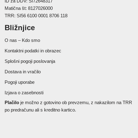
ID za DDV: SI72648317
Matična št: 8127026000
TRR: SI56 6100 0001 8706 118
Bližnjice
O nas – Kdo smo
Kontaktni podatki in obrazec
Splošni pogoji poslovanja
Dostava in vračilo
Pogoji uporabe
Izjava o zasebnosti
Plačilo
je možno z gotovino ob prevzemu, z nakazilom na TRR
po predračunu ali s kreditno kartico.