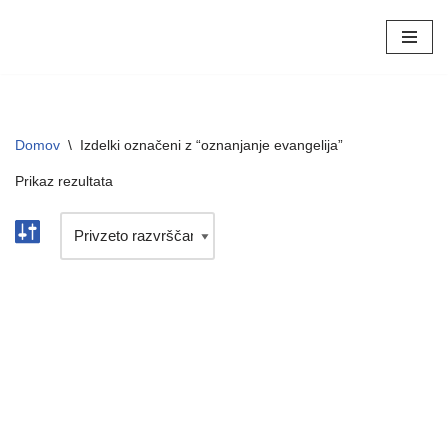
Skoči
na
vsebino
Domov
\
Izdelki označeni z “oznanjanje evangelija”
Prikaz rezultata