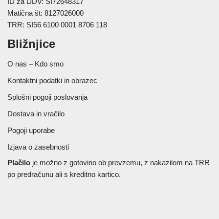
ID za DDV: SI72648317
Matična št: 8127026000
TRR: SI56 6100 0001 8706 118
Bližnjice
O nas – Kdo smo
Kontaktni podatki in obrazec
Splošni pogoji poslovanja
Dostava in vračilo
Pogoji uporabe
Izjava o zasebnosti
Plačilo
je možno z gotovino ob prevzemu, z nakazilom na TRR
po predračunu ali s kreditno kartico.