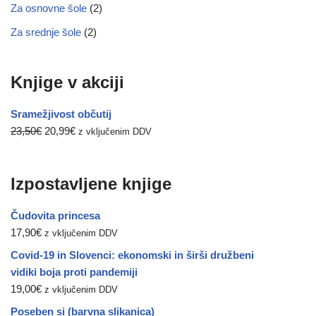
Za osnovne šole
(2)
Za srednje šole
(2)
Knjige v akciji
Sramežjivost občutij
23,50
€
20,99
€
z vključenim DDV
Izpostavljene knjige
Čudovita princesa
17,90
€
z vključenim DDV
Covid-19 in Slovenci: ekonomski in širši družbeni
vidiki boja proti pandemiji
19,00
€
z vključenim DDV
Poseben si (barvna slikanica)