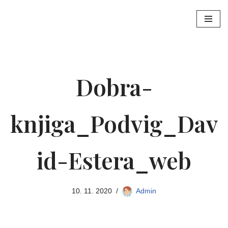
Skoči
na
vsebino
Dobra-
knjiga_Podvig_Dav
id-Estera_web
10. 11. 2020
Admin