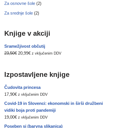
Za osnovne šole
(2)
Za srednje šole
(2)
Knjige v akciji
Sramežjivost občutij
23,50
€
20,99
€
z vključenim DDV
Izpostavljene knjige
Čudovita princesa
17,90
€
z vključenim DDV
Covid-19 in Slovenci: ekonomski in širši družbeni
vidiki boja proti pandemiji
19,00
€
z vključenim DDV
Poseben si (barvna slikanica)