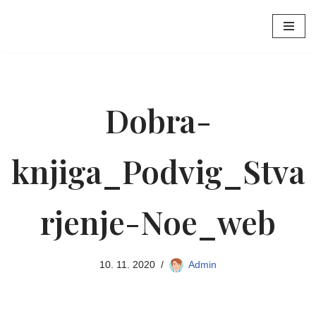
Skoči
na
vsebino
Dobra-
knjiga_Podvig_Stva
rjenje-Noe_web
10. 11. 2020
Admin