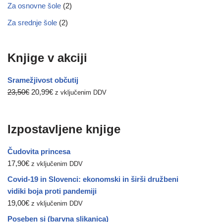
Za osnovne šole
(2)
Za srednje šole
(2)
Knjige v akciji
Sramežjivost občutij
23,50
€
20,99
€
z vključenim DDV
Izpostavljene knjige
Čudovita princesa
17,90
€
z vključenim DDV
Covid-19 in Slovenci: ekonomski in širši družbeni
vidiki boja proti pandemiji
19,00
€
z vključenim DDV
Poseben si (barvna slikanica)