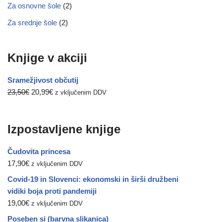
Za osnovne šole
(2)
Za srednje šole
(2)
Knjige v akciji
Sramežjivost občutij
23,50
€
20,99
€
z vključenim DDV
Izpostavljene knjige
Čudovita princesa
17,90
€
z vključenim DDV
Covid-19 in Slovenci: ekonomski in širši družbeni
vidiki boja proti pandemiji
19,00
€
z vključenim DDV
Poseben si (barvna slikanica)