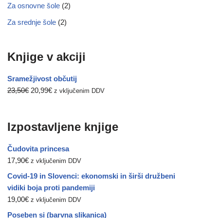
Za osnovne šole
(2)
Za srednje šole
(2)
Knjige v akciji
Sramežjivost občutij
23,50
€
20,99
€
z vključenim DDV
Izpostavljene knjige
Čudovita princesa
17,90
€
z vključenim DDV
Covid-19 in Slovenci: ekonomski in širši družbeni
vidiki boja proti pandemiji
19,00
€
z vključenim DDV
Poseben si (barvna slikanica)