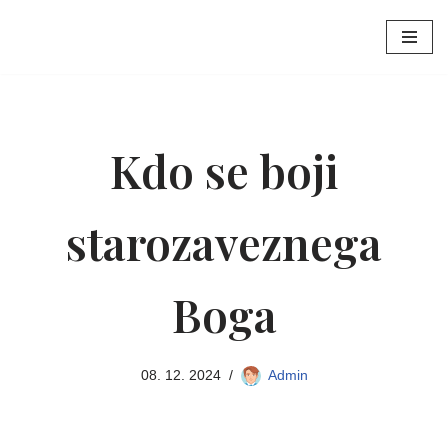
Skoči
na
vsebino
Kdo se boji
starozaveznega
Boga
08. 12. 2024
Admin