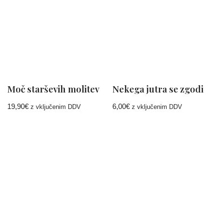
Moč starševih molitev
Nekega jutra se zgodi
19,90
€
6,00
€
z vključenim DDV
z vključenim DDV