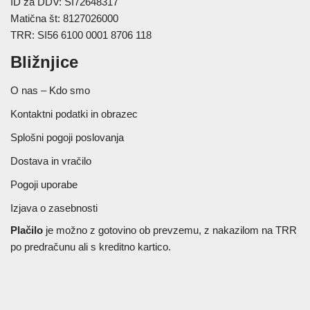
ID za DDV: SI72648317
Matična št: 8127026000
TRR: SI56 6100 0001 8706 118
Bližnjice
O nas – Kdo smo
Kontaktni podatki in obrazec
Splošni pogoji poslovanja
Dostava in vračilo
Pogoji uporabe
Izjava o zasebnosti
Plačilo
je možno z gotovino ob prevzemu, z nakazilom na TRR
po predračunu ali s kreditno kartico.