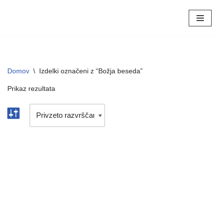
Skoči
na
vsebino
Domov
\
Izdelki označeni z “Božja beseda”
Prikaz rezultata