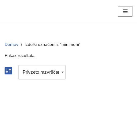
Skoči
na
vsebino
Domov
\
Izdelki označeni z “minimoni”
Prikaz rezultata