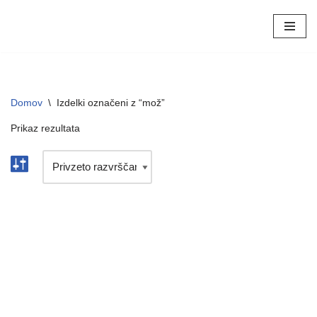
Skoči
na
vsebino
Domov
\
Izdelki označeni z “mož”
Prikaz rezultata