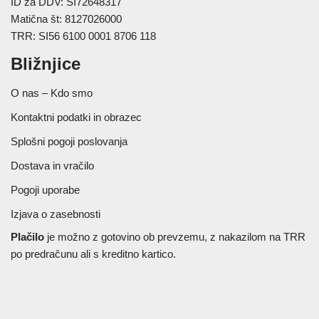
ID za DDV: SI72648317
Matična št: 8127026000
TRR: SI56 6100 0001 8706 118
Bližnjice
O nas – Kdo smo
Kontaktni podatki in obrazec
Splošni pogoji poslovanja
Dostava in vračilo
Pogoji uporabe
Izjava o zasebnosti
Plačilo
je možno z gotovino ob prevzemu, z nakazilom na TRR
po predračunu ali s kreditno kartico.