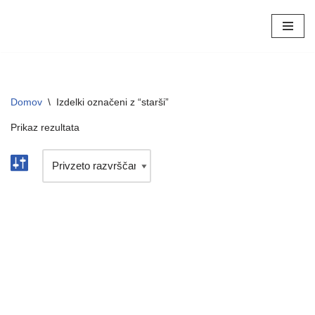
Skoči
na
vsebino
Domov
\
Izdelki označeni z “starši”
Prikaz rezultata