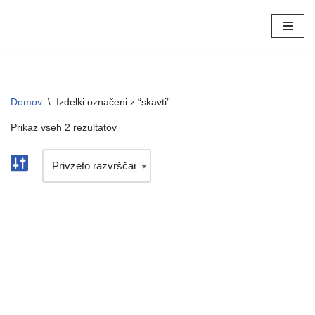
Skoči
na
vsebino
Domov
\
Izdelki označeni z “skavti”
Prikaz vseh 2 rezultatov