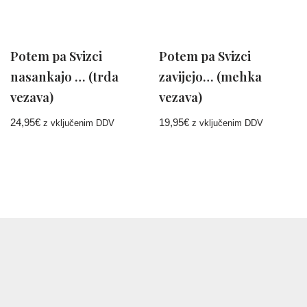
Potem pa Svizci
Potem pa Svizci
nasankajo … (trda
zavijejo… (mehka
vezava)
vezava)
24,95
€
19,95
€
z vključenim DDV
z vključenim DDV